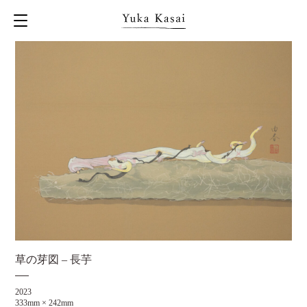
草の芽図 – 長芋
2023
333mm × 242mm